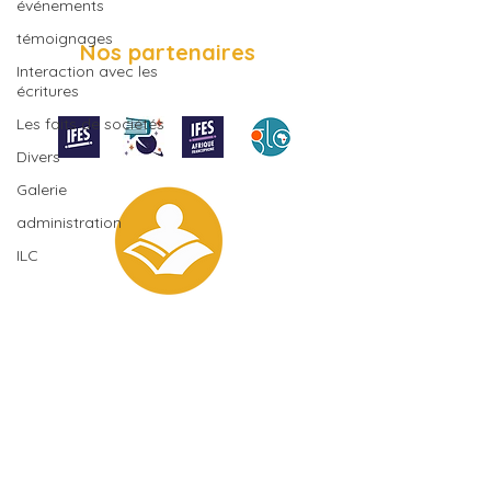
événements
témoignages
Nos partenaires
Interaction avec les
écritures
Les faits de sociétés
Divers
Galerie
administration
ILC
Suivez-nous
sur
Membre de l'
International
Fellowship of Evangelical
Students (IFES)