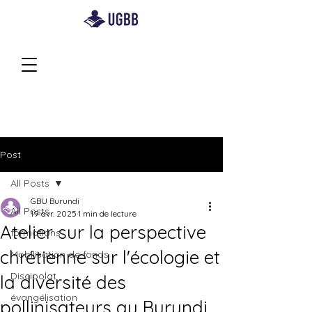
Post
All Posts
GBU Burundi
All Posts
19 avr. 2025
1 min de lecture
Atelier sur la perspective
formations
chrétienne sur l'écologie et
Mobilisation de fonds
Discipolat
la diversité des
évangélisation
pollinisateurs au Burundi