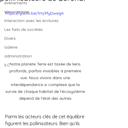
événements
témoignages
https://youtu.be/tmj9fyDwegA
Interaction avec les écritures
Les faits de sociétés
Divers
Galerie
administration
Notre planète Terre est tissée de liens 
ILC
profonds, parfois invisibles à première 
vue. Nous vivons dans une 
interdépendance si complexe que la 
survie de chaque habitat de l’écosystème 
dépend de l'état des autres.
Parmi les acteurs clés de cet équilibre 
figurent les pollinisateurs. Bien qu’ils 