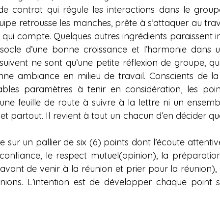
de contrat qui régule les interactions dans le group
pe retrousse les manches, prête à s’attaquer au travail
n qui compte. Quelques autres ingrédients paraissent i
 socle d’une bonne croissance et l’harmonie dans u
suivent ne sont qu’une petite réflexion de groupe, qui
nne ambiance en milieu de travail. Conscients de la
ables paramètres à tenir en considération, les poi
une feuille de route à suivre à la lettre ni un ensemb
et partout. Il revient à tout un chacun d’en décider qua
 sur un pallier de six (6) points dont l’écoute attentive,
la confiance, le respect mutuel(opinion), la préparatio
vant de venir à la réunion et prier pour la réunion), l
nions. L’intention est de développer chaque point s
                    