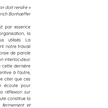
on doit rendre »
trich Bonhœffer
t par essence 
ganisation, la 
utilisés. La 
 notre travail 
prise de parole 
 interlocuteur. 
 cette dernière 
tive à l’autre, 
 citer que ces 
n écoute pour 
réflexion sur 
ute constitue la 
 fermement et 