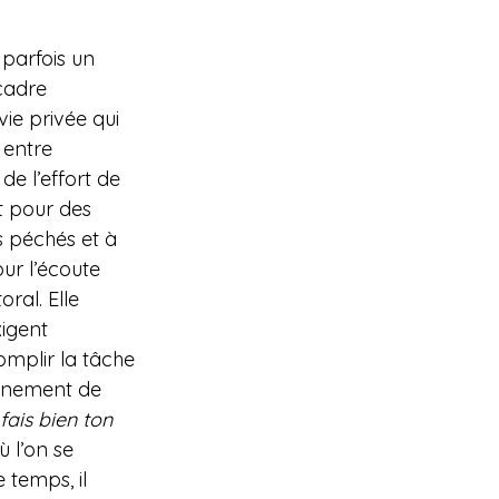
parfois un 
cadre 
ie privée qui 
 entre 
de l’effort de 
t pour des 
 péchés et à 
ur l’écoute 
ral. Elle 
xigent 
omplir la tâche 
onnement de 
 fais bien ton 
ù l’on se 
temps, il 