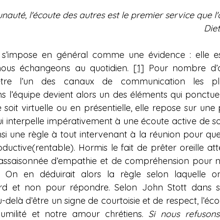
auté, l'écoute des autres est le premier service que l'
Die
s’impose en général comme une évidence : elle es
nous échangeons au quotidien. 
[1]
 Pour nombre d’or
tre l’un des canaux de communication les plus 
l’équipe devient alors un des éléments qui ponctuent
e soit virtuelle ou en présentielle, elle repose sur une 
ui interpelle impérativement à une écoute active de son
nsi une règle à tout intervenant à la réunion pour que
ductive(rentable). Hormis le fait de prêter oreille atten
e assaisonnée d’empathie et de compréhension pour ne
. On en déduirait alors la règle selon laquelle o
d et non pour répondre. Selon John Stott dans sa 
-delà d’être un signe de courtoisie et de respect, l’éco
milité et notre amour chrétiens.
Si
 nous refusons