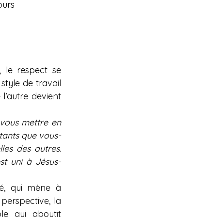
ours 
le respect se 
tyle de travail 
 l’autre devient 
 vous mettre en 
rtants que vous-
es des autres. 
st uni à Jésus-
é, qui mène à 
erspective, la 
e qui aboutit 