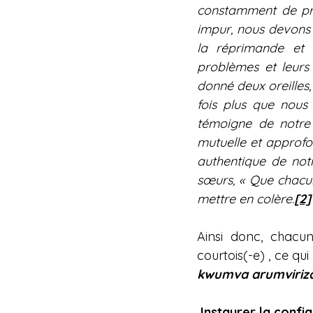
constamment de prêt
impur, nous devons e
la réprimande et la
problèmes et leurs 
donné deux oreilles,
fois plus que nous 
témoigne de notre 
mutuelle et approfon
authentique de notr
sœurs, « Que chacun 
mettre en colère.
[2]
Ainsi donc, chacu
courtois(-e) , ce qui
kwumva arumviriza
Instaurer la confi