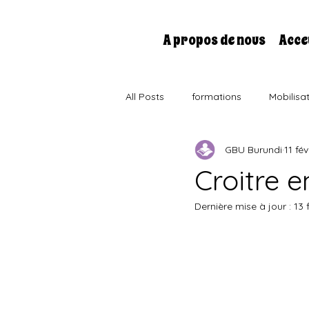
A propos de nous
Acce
All Posts
formations
Mobilisa
GBU Burundi
11 fév
Interaction avec les écritures
Croitre e
Dernière mise à jour :
13 f