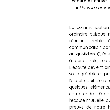
Ecoute attentive
«
 Dans la commun
La communication 
ordinaire puisque 
réunion semble ê
communication dans 
au quotidien. Qu’ell
à tour de rôle, ce q
L’écoute devient ai
soit agréable et pro
l’écoute doit d’êtr
quelques éléments
comprendre d’abor
l’écoute mutuelle, au
preuve de notre hu