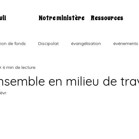
uil
Notre ministère
Ressources
tion de fonds
Discipolat
évangélisation
événements
r.
6 min de lecture
Les faits de sociétés
Divers
Galerie
administration
nsemble en milieu de tra
évr.