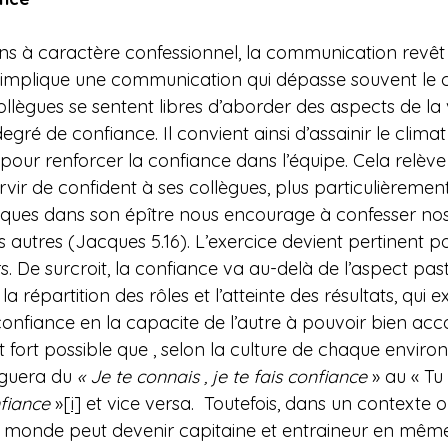
ons à caractère confessionnel, la communication revêt 
 implique une communication qui dépasse souvent le 
ollègues se sentent libres d’aborder des aspects de la v
egré de confiance. Il convient ainsi d’assainir le climat
 pour renforcer la confiance dans l’équipe. Cela relève 
vir de confident à ses collègues, plus particulièremen
acques dans son épître nous encourage à confesser nos
es autres (Jacques 5.16). L’exercice devient pertinent po
s.
 De
 surcroit, la confiance va au-delà de l’aspect pasto
répartition des rôles et l’atteinte des résultats, qui e
confiance en la capacite de l’autre à pouvoir bien acc
est fort possible que , selon la culture de chaque envir
iguera du 
« Je te connais , je te fais confiance
 » au « Tu
nfiance
 »
[i]
 et vice versa.  Toutefois, dans un contexte o
e monde peut devenir capitaine et entraineur en même 