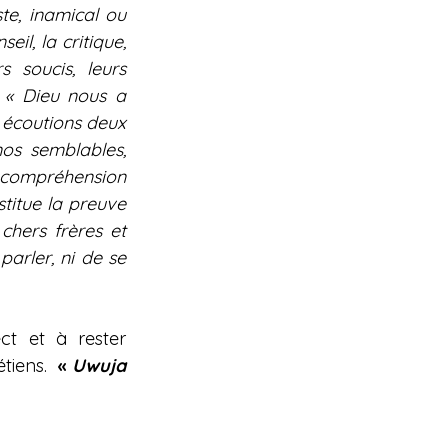
te, inamical ou 
l, la critique, 
 soucis, leurs 
 « Dieu nous a 
 écoutions deux 
os semblables, 
 compréhension 
titue la preuve 
hers frères et 
arler, ni de se 
t et à rester 
tiens.  
« 
Uwuja 