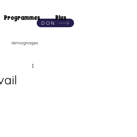
Programmes
Plus
DON
témoignages
ILC
vail